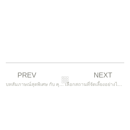
Prev
N
PREV
NEXT
บทสัมภาษณ์สุดพิเศษ กับ คุณอั้ม ผู้ก่อตั้ง Tango Woods Studio
เลือกสถานที่จัดเลี้ยงอย่างไรให้ตรงตามงบประมาณและสไตล์งาน