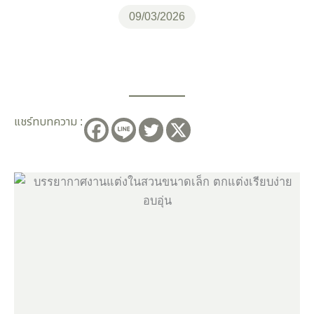
09/03/2026
แชร์ทบทความ :