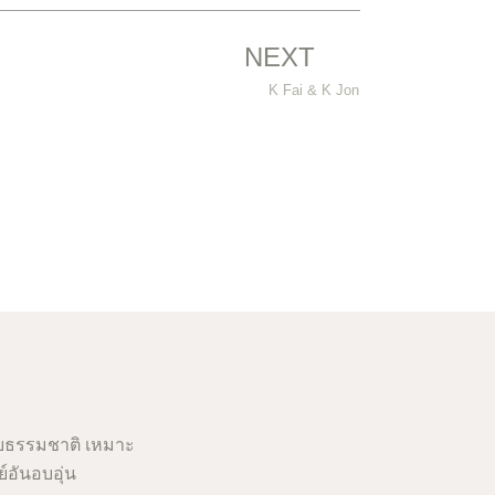
Next
NEXT
K Fai & K Jon
ับธรรมชาติ เหมาะ
์อันอบอุ่น