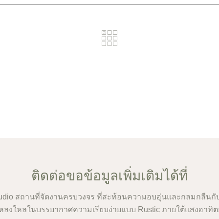
ติดต่อขอข้อมูลเพิ่มเติมได้ที่
dio สถานที่จัดงานครบวงจร ที่สะท้อนความอบอุ่นและกลมกลืนก
ที่หลงใหลในบรรยากาศความเรียบง่ายแบบ Rustic ภายใต้แสงอาทิตย