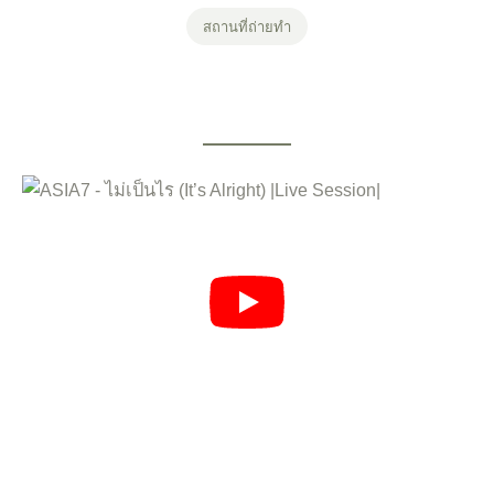
สถานที่ถ่ายทำ