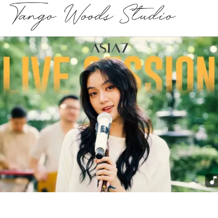
Skip
to
content